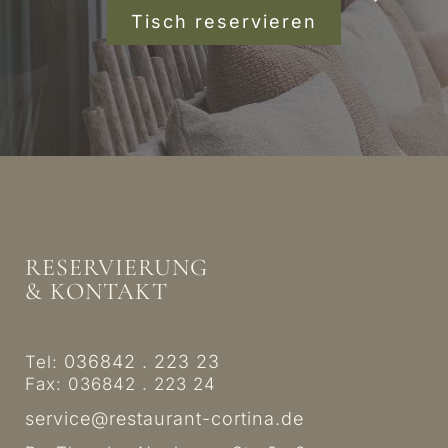
Tisch reservieren
RESERVIERUNG
& KONTAKT
036842 . 223 23
Tel:
Fax: 036842 . 223 24
service@restaurant-cortina.de