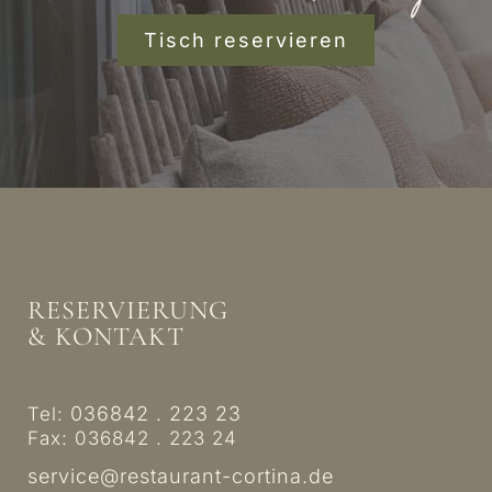
Tisch reservieren
RESERVIERUNG
& KONTAKT
036842 . 223 23
Tel:
Fax: 036842 . 223 24
service@restaurant-cortina.de